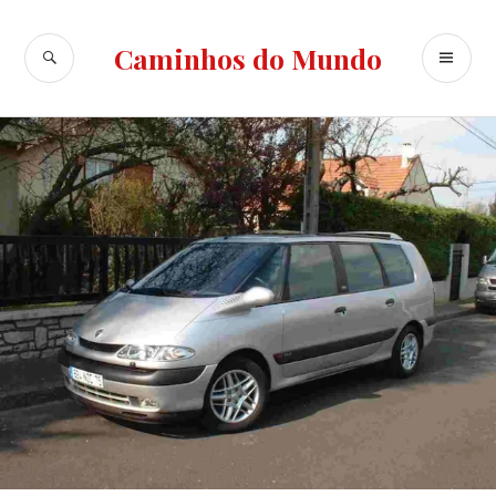
Ir
para
BUSCA
ME
Caminhos do Mundo
conteúdo
PR