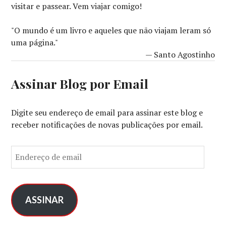
visitar e passear. Vem viajar comigo!
"O mundo é um livro e aqueles que não viajam leram só
uma página."
— Santo Agostinho
Assinar Blog por Email
Digite seu endereço de email para assinar este blog e
receber notificações de novas publicações por email.
E
n
d
e
r
ASSINAR
e
ç