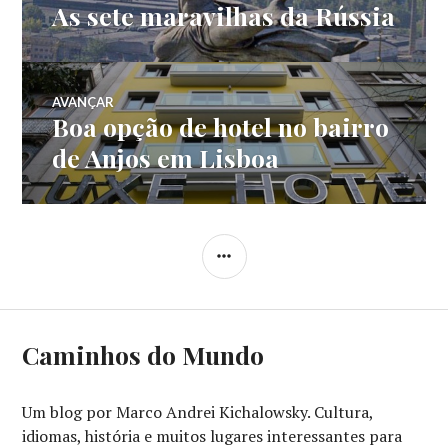
As sete maravilhas da Rússia
Post
de
anterior:
Post
AVANÇAR
Boa opção de hotel no bairro
Próximo
post:
de Anjos em Lisboa
LATERAL
Caminhos do Mundo
Um blog por Marco Andrei Kichalowsky. Cultura,
idiomas, história e muitos lugares interessantes para