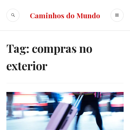
Ir
para
BUSCA
ME
Caminhos do Mundo
conteúdo
PR
Tag:
compras no
exterior