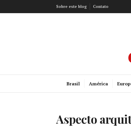
Ir
Sobre este blog
Contato
para
conteúdo
Brasil
América
Europ
Aspecto arqui