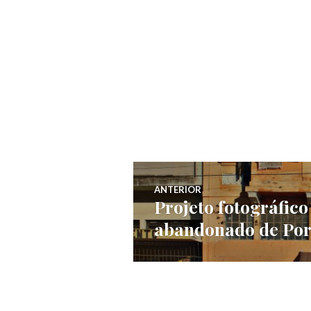
Navegação
ANTERIOR
Projeto fotográfico
Post
de
abandonado de Por
anterior:
Post