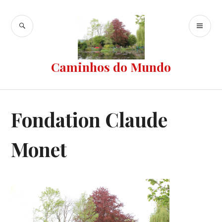
Ir
para
BUSCA
ME
conteúdo
PR
Caminhos do Mundo
Fondation Claude
Monet