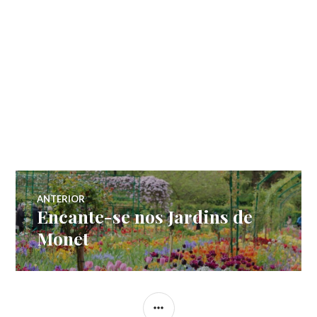
Navegação
ANTERIOR
Encante-se nos Jardins de
Post
de
anterior:
Monet
Post
LATERAL