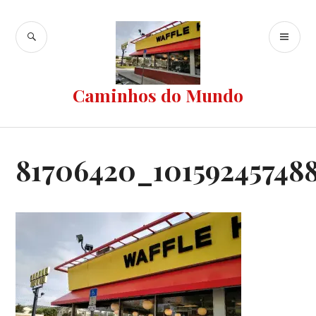
Ir
para
BUSCA
ME
conteúdo
PR
Caminhos do Mundo
81706420_101592457488