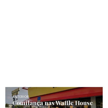
Navegação
ANTERIOR
Comilança nas Waffle House
Post
anterior: