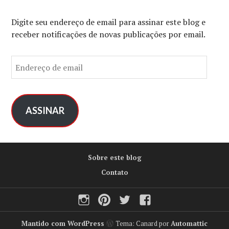
Digite seu endereço de email para assinar este blog e
receber notificações de novas publicações por email.
E
n
d
e
r
ASSINAR
e
ç
o
Sobre este blog
d
e
Contato
e
Instagram
Pinterest
Twitter
Facebook
m
a
i
Mantido com WordPress
Tema: Canard por
Automattic