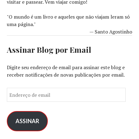
visitar e passear. Vem viajar comigo!
"O mundo é um livro e aqueles que não viajam leram só
uma página."
— Santo Agostinho
Assinar Blog por Email
Digite seu endereço de email para assinar este blog e
receber notificações de novas publicações por email.
E
n
d
e
r
ASSINAR
e
ç