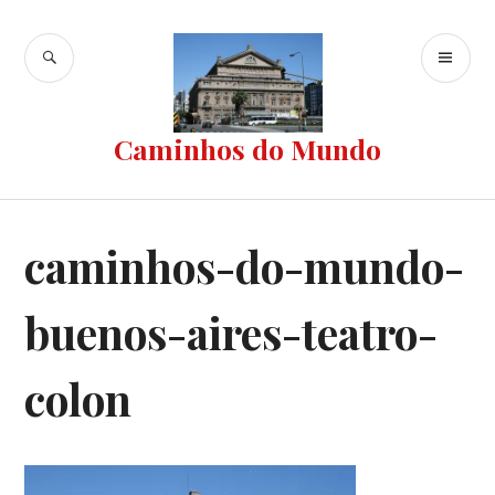
Ir
para
BUSCA
ME
conteúdo
PR
Caminhos do Mundo
caminhos-do-mundo-
buenos-aires-teatro-
colon