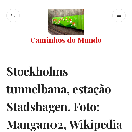
Ir
para
BUSCA
ME
conteúdo
PR
Caminhos do Mundo
Stockholms
tunnelbana, estação
Stadshagen. Foto:
Mangan02, Wikipedia