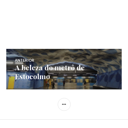
Navegação
ANTERIOR
A beleza do metrô de
Post
de
anterior:
Estocolmo
Post
LATERAL