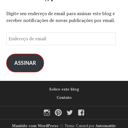
Digite seu endereço de email para assinar este blog e
receber notificações de novas publicações por email.
E
n
d
e
r
ASSINAR
e
ç
o
Sobre este blog
d
e
Contato
e
Instagram
Pinterest
Twitter
Facebook
m
a
i
Mantido com WordPress
Tema: Canard por
Automattic