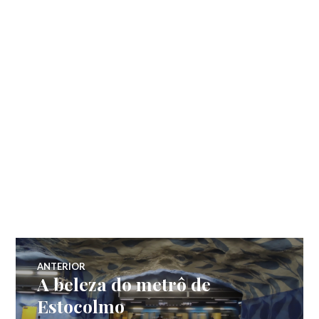
Navegação
ANTERIOR
A beleza do metrô de
Post
de
anterior:
Estocolmo