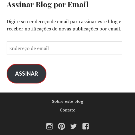
Assinar Blog por Email
Digite seu endereço de email para assinar este blog e
receber notificações de novas publicações por email.
E
n
d
e
r
ASSINAR
e
ç
o
Sobre este blog
d
e
Contato
e
Instagram
Pinterest
Twitter
Facebook
m
a