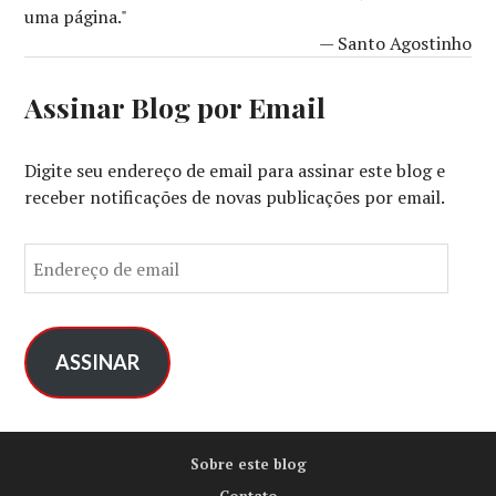
uma página."
— Santo Agostinho
Assinar Blog por Email
Digite seu endereço de email para assinar este blog e
receber notificações de novas publicações por email.
E
n
d
e
r
ASSINAR
e
ç
o
Sobre este blog
d
e