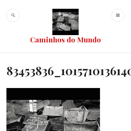
Ir
para
BUSCA
ME
conteúdo
PR
Caminhos do Mundo
83453836_101571013614