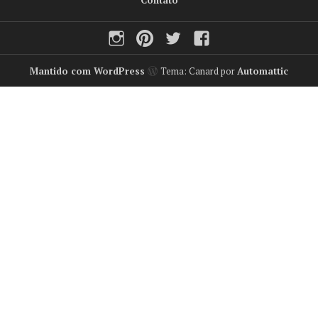
Contato
e
Instagram
Pinterest
Twitter
Facebook
m
a
i
Mantido com WordPress
Tema: Canard por
Automattic
l