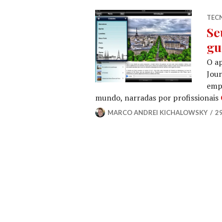
TEC
Se
gu
O ap
Jour
empo
mundo, narradas por profissionais
MARCO ANDREI KICHALOWSKY
29