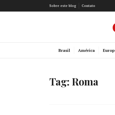
Ir
Sobre este blog
Contato
para
conteúdo
Brasil
América
Europ
Tag:
Roma