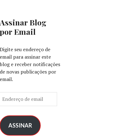
Assinar Blog
por Email
Digite seu endereço de
email para assinar este
blog e receber notificações
de novas publicações por
email.
E
n
d
e
r
ASSINAR
e