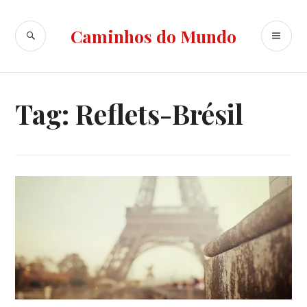
Ir
para
BUSCA
ME
Caminhos do Mundo
conteúdo
PR
Tag:
Reflets-Brésil