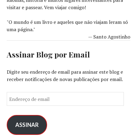
idiomas, história e muitos lugares interessantes para
visitar e passear. Vem viajar comigo!
"O mundo é um livro e aqueles que não viajam leram só
uma página."
— Santo Agostinho
Assinar Blog por Email
Digite seu endereço de email para assinar este blog e
receber notificações de novas publicações por email.
E
n
d
e
r
ASSINAR
e