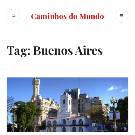
Ir
para
BUSCA
ME
Caminhos do Mundo
conteúdo
PR
Tag:
Buenos Aires