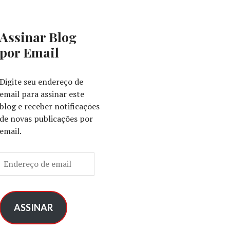
Assinar Blog
por Email
Digite seu endereço de
email para assinar este
blog e receber notificações
de novas publicações por
email.
E
n
d
e
r
ASSINAR
e