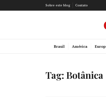
Ir
Sobre este blog
Contato
para
conteúdo
Brasil
América
Europ
Tag:
Botânica